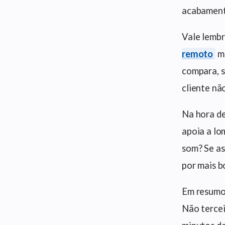
acabament
Vale lembr
remoto
mo
compara, s
cliente não
Na hora de
apoia a lo
som? Se as
por mais bo
Em resumo,
Não tercei