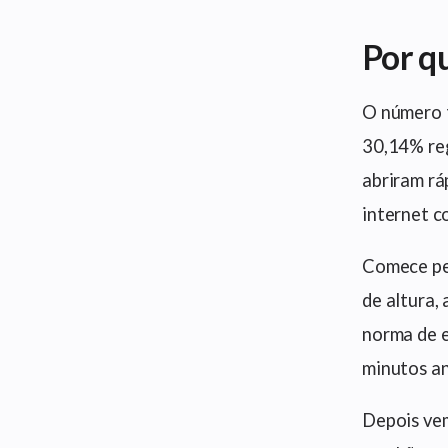
Por q
O número 
30,14% reg
abriram rá
internet c
Comece pel
de altura,
norma de e
minutos an
Depois vem