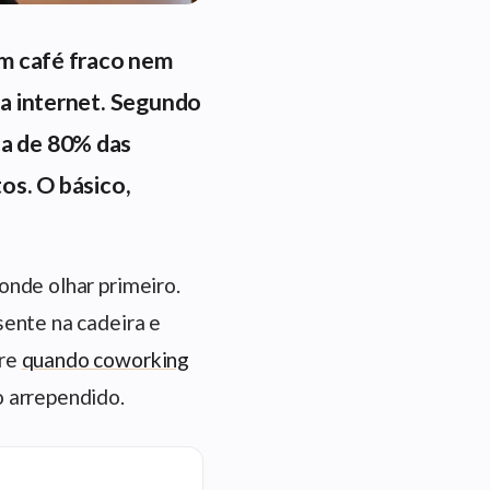
om café fraco nem
a internet. Segundo
a de 80% das
os. O básico,
onde olhar primeiro.
sente na cadeira e
bre
quando coworking
o arrependido.