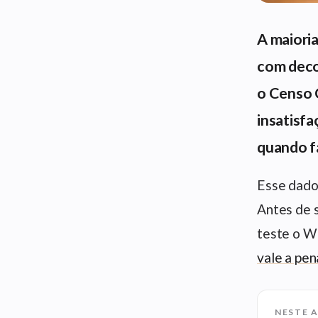
A maiori
com deco
o Censo 
insatisf
quando fa
Esse dado 
Antes de s
teste o W
vale a pen
NESTE 