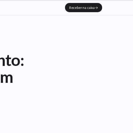
Receber na caixa
→
nto:
em