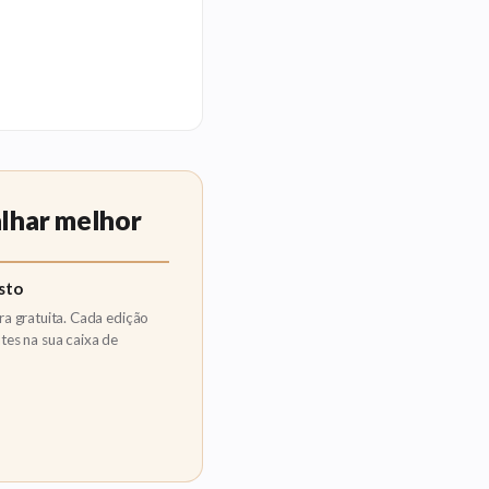
alhar melhor
sto
ra gratuita. Cada edição
tes na sua caixa de