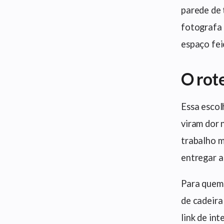
parede de 
fotografa 
espaço fei
O rote
Essa escol
viram dor 
trabalho m
entregar al
Para quem 
de cadeira
link de in