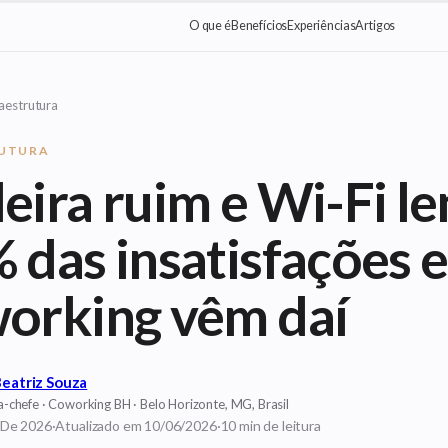
O que é
Benefícios
Experiências
Artigos
raestrutura
RUTURA
eira ruim e Wi-Fi le
 das insatisfações 
orking vêm daí
eatriz Souza
a-chefe
·
Coworking BH
·
Belo Horizonte, MG, Brasil
 De 2026
·
Atualizado em
10/06/2026
·
10
min de leitura