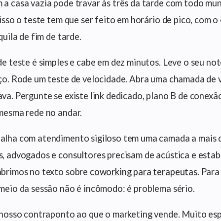
a casa vazia pode travar às três da tarde com todo m
 isso o teste tem que ser feito em horário de pico, com o
quila de fim de tarde.
de teste é simples e cabe em dez minutos. Leve o seu n
ço. Rode um teste de velocidade. Abra uma chamada de ví
va. Pergunte se existe link dedicado, plano B de conexã
mesma rede no andar.
lha com atendimento sigiloso tem uma camada a mais d
, advogados e consultores precisam de acústica e estabi
abrimos no texto sobre
coworking para terapeutas
. Para
meio da sessão não é incômodo: é problema sério.
 nosso contraponto ao que o marketing vende. Muito es