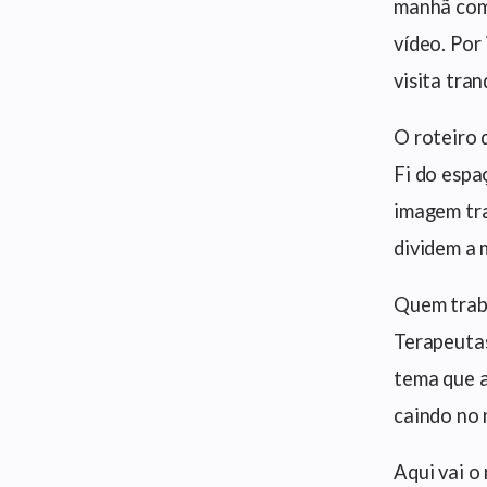
manhã com 
vídeo. Por
visita tran
O roteiro 
Fi do espa
imagem tra
dividem a 
Quem traba
Terapeutas
tema que 
caindo no 
Aqui vai o