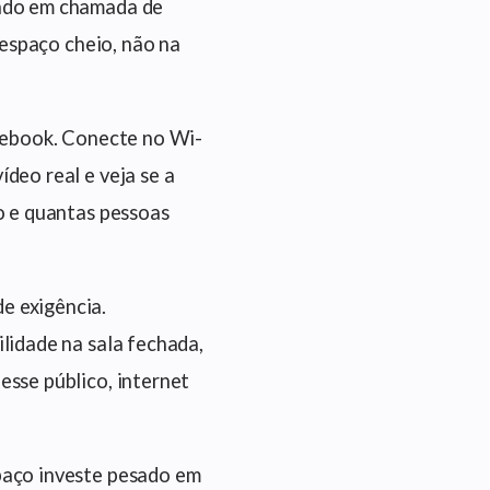
undo em chamada de
 espaço cheio, não na
otebook. Conecte no Wi-
deo real e veja se a
o e quantas pessoas
e exigência.
lidade na sala fechada,
 esse público, internet
paço investe pesado em