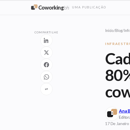
Coworking
bh
UMA PUBLICAÇÃO
Início
/
Blog
/
Inf
COMPARTILHE
INFRAEST
Cad
80%
cow
Ana B
Editor
17 De Janeiro