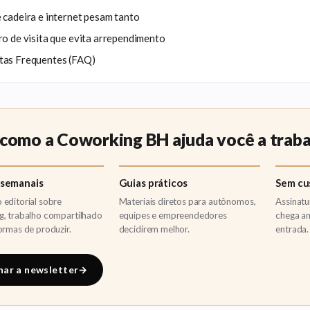
 cadeira e internet pesam tanto
ro de visita que evita arrependimento
tas Frequentes (FAQ)
 como a Coworking BH ajuda você a trab
 semanais
Guias práticos
Sem cu
editorial sobre
Materiais diretos para autônomos,
Assinatu
g, trabalho compartilhado
equipes e empreendedores
chega an
ormas de produzir.
decidirem melhor.
entrada.
nar a newsletter
→