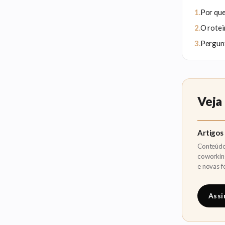
Por que
O rotei
Pergun
Veja
Artigos
Conteúdo 
coworkin
e novas f
Assi