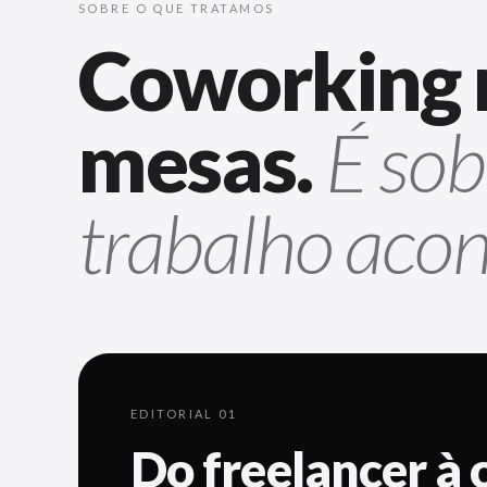
SOBRE O QUE TRATAMOS
Coworking 
mesas.
É sob
trabalho acon
EDITORIAL 01
Do freelancer à 