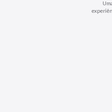
Uma
experiên
EDIÇÃO DE 12 JUN 2026 · LEITURA LIVRE