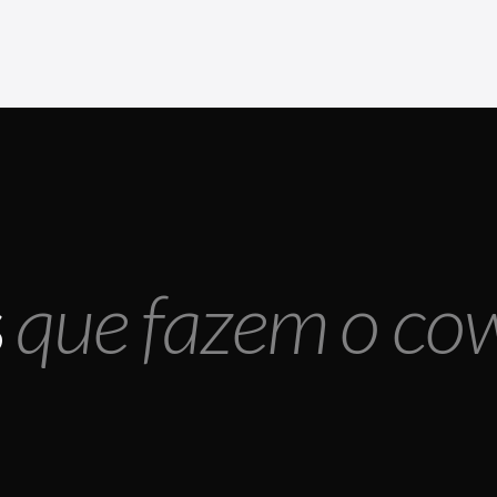
s
que fazem o co