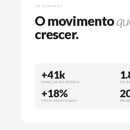
EM NÚMEROS
O movimento
qu
crescer.
+41k
1.
ESPAÇOS NO MUNDO
NO B
+18%
2
CRESCIMENTO/ANO
PRIM