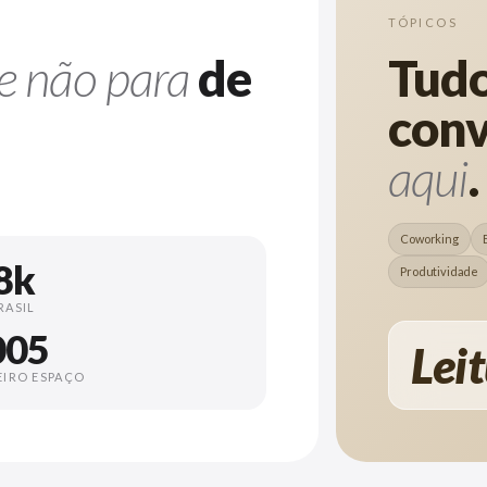
TÓPICOS
e não para
de
Tud
con
aqui
.
Coworking
8k
Produtividade
RASIL
005
Leit
EIRO ESPAÇO