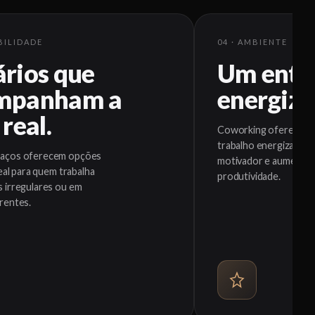
IBILIDADE
04 · AMBIENTE
rios que
Um ento
mpanham a
energiza
 real.
Coworking oferece u
trabalho energizante,
paços oferecem opções
motivador e aumentar
deal para quem trabalha
produtividade.
s irregulares ou em
rentes.