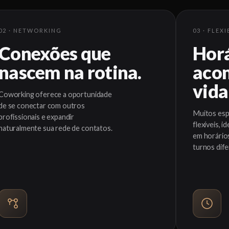
02 · NETWORKING
03 · FLEX
Conexões que
Horá
nascem na rotina.
aco
vida
Coworking oferece a oportunidade
de se conectar com outros
Muitos es
profissionais e expandir
flexíveis, i
naturalmente sua rede de contatos.
em horário
turnos dife