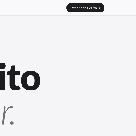
Receber na caixa
→
ito
r.