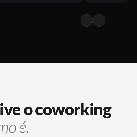
←
→
ve o coworking
mo é.