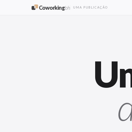
Coworking
bh
UMA PUBLICAÇÃO
Um
d